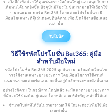
รางวัลนี้ก็เพื่อช่วยให้คุณชนะรางวัลก้อนใหญ่ และสนุกกับการ
เดิมพันได้มากยิ่งขึ้น ปัจจุบันมีโปรโมชั่นมากมายให้เลือกใช้
งานบนแพลตฟอร์ม Bet365 โดยแต่ละโปรโมชั่นจะมี
เงื่อนไขเฉพาะที่ผู้เล่นต้องปฏิบัติตามเพื่อเปิดใช้งานข้อเสนอ
เหล่านั้น
รับโบนัส
วิธีใช้รหัสโปรโมชั่น Bet365: คู่มือ
สำหรับมือใหม่
รหัสโปรโมชั่น Bet365 2025 ทุกอันจะมาพร้อมกับเงื่อนไข
การใช้งานเฉพาะบางประการ โดยเงื่อนไขการใช้งานที่
แน่นอนของแต่ละข้อเสนอจะขึ้นอยู่กับลักษณะของดีลนั้นเอง
อย่างไรก็ตาม ในกรณีส่วนใหญ่แล้ว จะมีแนวทางบางประการ
ที่มักจะใช้ร่วมกันอยู่เสมอ โดยหลักเกณฑ์สำคัญเหล่านี้ได้แก่:
จำนวนโบนัสที่ได้รับไม่สามารถถอนได้ โดยจะต้องนำไปใช้เพื่อ
เล่นเท่านั้น