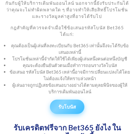
กันกับผู้ให้บริการเดิมพันออนไลน์ นอกจากนี้ยังรับประกันได้
ว่าคุณจะไม่ทำผิดพลาดใด ๆ ที่อาจทำให้เสียสิทธิ์โปรโมชั่น
และรางวัลมูลค่าสูงที่อาจได้รับไป
กฎสำคัญที่ควรจดจำเมื่อใช้ข้อเสนอรหัสโบนัส Bet365
ได้แก่:
คุณต้องเป็นผู้เล่นที่ลงทะเบียนกับ Bet365 เท่านั้นจึงจะได้รับข้อ
เสนอเหล่านี้
โปรโมชั่นเหล่านี้จำกัดให้ใช้ได้เพียงผู้เล่นหนึ่งคนต่อหนึ่งบัญชี
คุณจะต้องยืนยันตัวตนเมื่อทำการถอนรางวัลโบนัส
ข้อเสนอ รหัสโบนัส Bet365 เหล่านี้อาจมีการเปลี่ยนแปลงได้โดย
ไม่ต้องแจ้งให้ทราบล่วงหน้า
ผู้เล่นอาจถูกปฏิเสธข้อเสนอบางอย่างได้ตามดุลยพินิจของผู้ให้
บริการเดิมพันออนไลน์
รับโบนัส
รับเครดิตฟรีจาก Bet365 ยังไง ใน