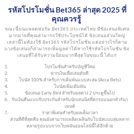
รหัสโปรโมชั่น Bet365 ล่าสุด 2025 ที่
คุณควรรู้
ขณะนี้บนแพลตฟอร์ม Bet365 ประเทศไทย มีข้อเสนอพิเศษ
มากมายที่คุณสามารถใช้ประโยชน์ได้ ข้อเสนอส่วนใหญ่
เหล่านี้ไม่ต้องใช้ Bet365 รหัสโปรโมชั่น แต่อย่างไรก็ตาม
บางข้อเสนอก็สามารถเพิ่มมูลค่าได้หากใช้รหัสโปรโมชั่น ข้อ
เสนอที่ได้รับความนิยมมากที่สุดในขณะนี้ ได้แก่
โปรโมชั่นสำหรับบัญชีใหม่
ฝากเงินเพื่อเล่นทันที
โบนัส 100% สำหรับการเดิมพันแบบสะสม (Acca Bets)
โบนัสเพิ่มเดิมพัน
ข้อเสนอ Early Bird สำหรับผลต่าง 2 ประตูขึ้นไป
รับเงินคืนแบบรับประกันสำหรับนักเทนนิสที่ตกรอบนอกทัวร์นา
เมนต์
ราคาพิเศษสำหรับผลเต็มเวลา
ส่วนที่ดีที่สุดคือ คุณยังสามารถเพลิดเพลินกับโบนัสแบบสุ่มหลาก
หลายรูปแบบจากเว็บพนันออนไลน์นี้ได้อีกด้วย