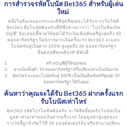
การสำรวจรหัสโบนัส Bet365 สำหรับผู้เล่น
ใหม่
หนึ่งในข้อเสนอแรกและดีที่สุดที่คุณจะได้รับจากเว็บไซต์
Bet365 คือโบนัสต้อนรับที่มีชื่อทางการว่า “โปรโมชั่นเปิด
บัญชี” ข้อเสนอนี้ช่วยให้คุณได้รับเงินเดิมพันฟรีสูงสุดถึง 30
ดอลลาร์สหรัฐฯ โดยการฝากเงินครั้งแรก Bet365 จะมอบ
โบนัสจับคู่เงินฝาก 100% สูงสุดถึง 30 ดอลลาร์สหรัฐฯ
ขั้นตอนที่คุณต้องทำมีดังนี้:
สร้างบัญชีผู้ใช้ของคุณ
ฝากเงินขั้นต่ำ 10 ดอลลาร์สหรัฐฯ หรือเทียบเท่าเป็นเงินบาท
Bet365 จะมอบโบนัสจับคู่ 100% เป็นเงินเดิมพันฟรีสูงสุด 30
ดอลลาร์สหรัฐฯ ให้กับคุณ
ค้นหาว่าคุณจะได้รับ Bet365 ฝากครั้งแรก
รับโบนัสเท่าไหร่
Bet365 รหัสโปรโมชั่นต้อนรับ จะให้สิทธิ์คุณรับโบนัสเป็น
มูลค่าสามเท่าของเงินฝากครั้งแรก โดยมูลค่าสูงสุดของ
รางวัลนี้ถูกจำกัดไว้ที่ 30 ปอนด์สเตอร์ลิง หรือจำนวนเทียบ