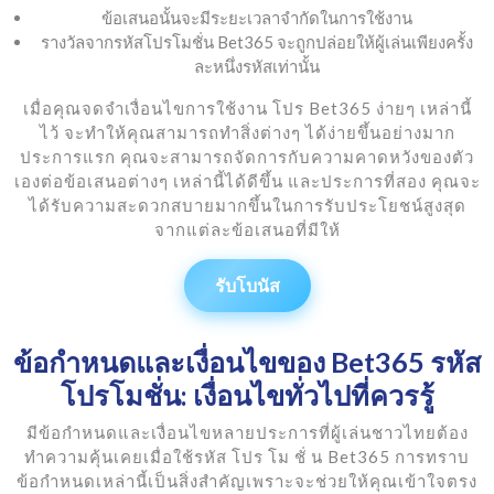
ข้อเสนอนั้นจะมีระยะเวลาจำกัดในการใช้งาน
รางวัลจากรหัสโปรโมชั่น Bet365 จะถูกปล่อยให้ผู้เล่นเพียงครั้ง
ละหนึ่งรหัสเท่านั้น
เมื่อคุณจดจำเงื่อนไขการใช้งาน โปร Bet365 ง่ายๆ เหล่านี้
ไว้ จะทำให้คุณสามารถทำสิ่งต่างๆ ได้ง่ายขึ้นอย่างมาก
ประการแรก คุณจะสามารถจัดการกับความคาดหวังของตัว
เองต่อข้อเสนอต่างๆ เหล่านี้ได้ดีขึ้น และประการที่สอง คุณจะ
ได้รับความสะดวกสบายมากขึ้นในการรับประโยชน์สูงสุด
จากแต่ละข้อเสนอที่มีให้
รับโบนัส
ข้อกำหนดและเงื่อนไขของ Bet365 รหัส
โปรโมชั่น: เงื่อนไขทั่วไปที่ควรรู้
มีข้อกำหนดและเงื่อนไขหลายประการที่ผู้เล่นชาวไทยต้อง
ทำความคุ้นเคยเมื่อใช้รหัส โปร โม ชั่ น Bet365 การทราบ
ข้อกำหนดเหล่านี้เป็นสิ่งสำคัญเพราะจะช่วยให้คุณเข้าใจตรง