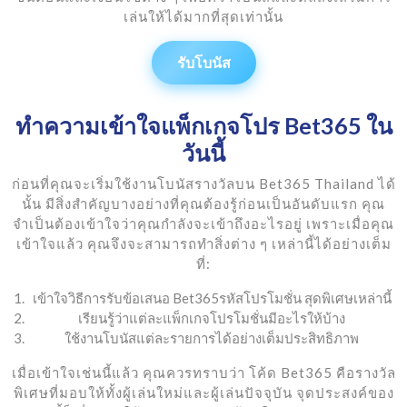
เล่นให้ได้มากที่สุดเท่านั้น
รับโบนัส
ทำความเข้าใจแพ็กเกจโปร Bet365 ใน
วันนี้
ก่อนที่คุณจะเริ่มใช้งานโบนัสรางวัลบน Bet365 Thailand ได้
นั้น มีสิ่งสำคัญบางอย่างที่คุณต้องรู้ก่อนเป็นอันดับแรก คุณ
จำเป็นต้องเข้าใจว่าคุณกำลังจะเข้าถึงอะไรอยู่ เพราะเมื่อคุณ
เข้าใจแล้ว คุณจึงจะสามารถทำสิ่งต่าง ๆ เหล่านี้ได้อย่างเต็ม
ที่:
เข้าใจวิธีการรับข้อเสนอ Bet365รหัสโปรโมชั่น สุดพิเศษเหล่านี้
เรียนรู้ว่าแต่ละแพ็กเกจโปรโมชั่นมีอะไรให้บ้าง
ใช้งานโบนัสแต่ละรายการได้อย่างเต็มประสิทธิภาพ
เมื่อเข้าใจเช่นนี้แล้ว คุณควรทราบว่า โค้ด Bet365 คือรางวัล
พิเศษที่มอบให้ทั้งผู้เล่นใหม่และผู้เล่นปัจจุบัน จุดประสงค์ของ