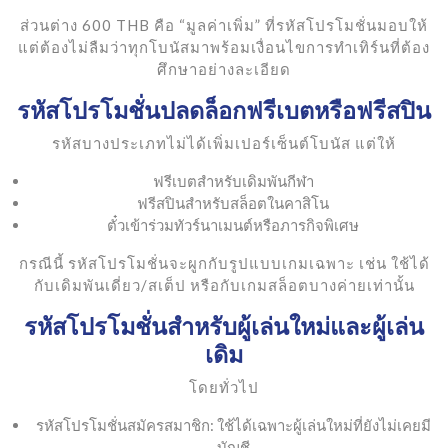
ส่วนต่าง 600 THB คือ “มูลค่าเพิ่ม” ที่รหัสโปรโมชั่นมอบให้
แต่ต้องไม่ลืมว่าทุกโบนัสมาพร้อมเงื่อนไขการทำเทิร์นที่ต้อง
ศึกษาอย่างละเอียด
รหัสโปรโมชั่นปลดล็อกฟรีเบตหรือฟรีสปิน
รหัสบางประเภทไม่ได้เพิ่มเปอร์เซ็นต์โบนัส แต่ให้
ฟรีเบตสำหรับเดิมพันกีฬา
ฟรีสปินสำหรับสล็อตในคาสิโน
ตั๋วเข้าร่วมทัวร์นาเมนต์หรือภารกิจพิเศษ
กรณีนี้ รหัสโปรโมชั่นจะผูกกับรูปแบบเกมเฉพาะ เช่น ใช้ได้
กับเดิมพันเดี่ยว/สเต็ป หรือกับเกมสล็อตบางค่ายเท่านั้น
รหัสโปรโมชั่นสำหรับผู้เล่นใหม่และผู้เล่น
เดิม
โดยทั่วไป
รหัสโปรโมชั่นสมัครสมาชิก: ใช้ได้เฉพาะผู้เล่นใหม่ที่ยังไม่เคยมี
บัญชี