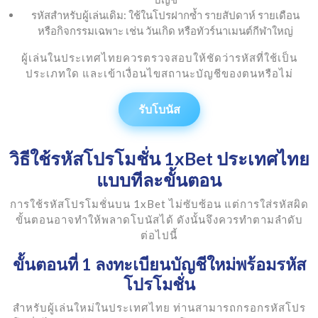
รหัสสำหรับผู้เล่นเดิม: ใช้ในโปรฝากซ้ำ รายสัปดาห์ รายเดือน
หรือกิจกรรมเฉพาะ เช่น วันเกิด หรือทัวร์นาเมนต์กีฬาใหญ่
ผู้เล่นในประเทศไทยควรตรวจสอบให้ชัดว่ารหัสที่ใช้เป็น
ประเภทใด และเข้าเงื่อนไขสถานะบัญชีของตนหรือไม่
รับโบนัส
วิธีใช้รหัสโปรโมชั่น 1xBet ประเทศไทย
แบบทีละขั้นตอน
การใช้รหัสโปรโมชั่นบน 1xBet ไม่ซับซ้อน แต่การใส่รหัสผิด
ขั้นตอนอาจทำให้พลาดโบนัสได้ ดังนั้นจึงควรทำตามลำดับ
ต่อไปนี้
ขั้นตอนที่ 1 ลงทะเบียนบัญชีใหม่พร้อมรหัส
โปรโมชั่น
สำหรับผู้เล่นใหม่ในประเทศไทย ท่านสามารถกรอกรหัสโปร