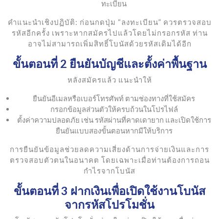
ทะเบียน
คำแนะนำเชิงปฏิบัติ: ก่อนกดปุ่ม “ลงทะเบียน” ควรตรวจสอบ
รหัสอีกครั้ง เพราะหากสมัครไปแล้วโดยไม่กรอกรหัส ท่าน
อาจไม่สามารถเพิ่มสิทธิ์โบนัสด้วยรหัสเดิมได้อีก
ขั้นตอนที่ 2 ยืนยันบัญชีและตั้งค่าพื้นฐาน
หลังสมัครแล้ว แนะนำให้
ยืนยันอีเมลหรือเบอร์โทรศัพท์ ตามช่องทางที่ใช้สมัคร
กรอกข้อมูลส่วนตัวให้ครบถ้วนในโปรไฟล์
ตั้งค่าความปลอดภัย เช่น รหัสผ่านที่คาดเดายาก และเปิดใช้การ
ยืนยันแบบสองขั้นตอนหากมีให้บริการ
การยืนยันข้อมูลช่วยลดความเสี่ยงด้านการจ่ายเงินและการ
ตรวจสอบตัวตนในอนาคต โดยเฉพาะเมื่อท่านต้องการถอน
กำไรจากโบนัส
ขั้นตอนที่ 3 ฝากเงินเพื่อเปิดใช้งานโบนัส
จากรหัสโปรโมชั่น