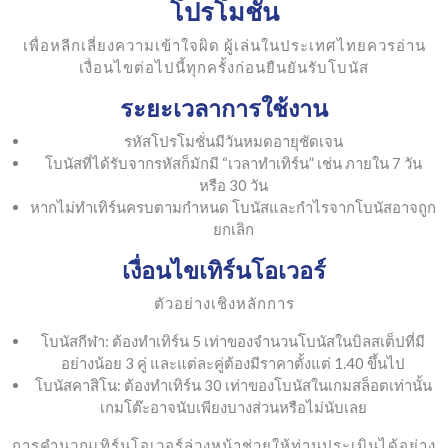
โปรโมชั่น
เพื่อหลีกเลี่ยงความเข้าใจผิด ผู้เล่นในประเทศไทยควรอ่าน
เงื่อนไขต่อไปนี้ทุกครั้งก่อนยืนยันรับโบนัส
ระยะเวลาการใช้งาน
รหัสโปรโมชั่นมีวันหมดอายุชัดเจน
โบนัสที่ได้รับจากรหัสก็มักมี “เวลาทำเทิร์น” เช่น ภายใน 7 วัน
หรือ 30 วัน
หากไม่ทำเทิร์นครบตามกำหนด โบนัสและกำไรจากโบนัสอาจถูก
ยกเลิก
เงื่อนไขเทิร์นโอเวอร์
ตัวอย่างเชิงหลักการ
โบนัสกีฬา: ต้องทำเทิร์น 5 เท่าของจำนวนโบนัสในบิลสเต็ปที่มี
อย่างน้อย 3 คู่ และแต่ละคู่ต้องมีราคาตั้งแต่ 1.40 ขึ้นไป
โบนัสคาสิโน: ต้องทำเทิร์น 30 เท่าของโบนัสในเกมสล็อตเท่านั้น
เกมโต๊ะอาจนับเพียงบางส่วนหรือไม่นับเลย
การคำนวณเทิร์นโอเวอร์ล่วงหน้าช่วยให้ท่านประเมินได้อย่าง